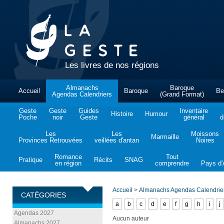
Les livres de nos régions
Almanachs
Baroque
Accueil
Baroque
Be
Agendas Calendriers
(Grand Format)
Geste
Geste
Guides
Inventaire
Histoire
Humour
Poche
noir
Geste
général
d
Les
Les
Moissons
Marmaille
Provinces Retrouvées
veillées d'antan
Noires
Romance
Tout
Pratique
Récits
SNAG
en région
comprendre
Pays d'A
Accueil
>
Almanachs Agendas Calendrie
CATÉGORIES
a
b
c
d
e
f
g
h
i
j
Agendas 2027
Aucun auteur
Almanachs 2027