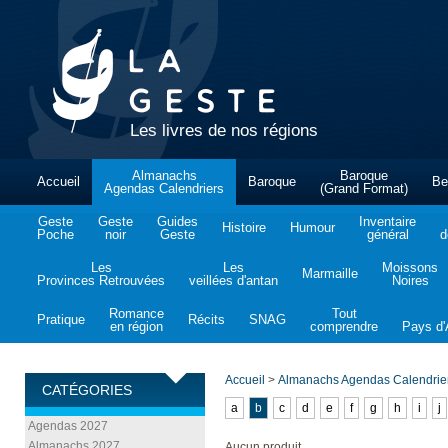
Les livres de nos régions
Almanachs
Baroque
Accueil
Baroque
Be
Agendas Calendriers
(Grand Format)
Geste
Geste
Guides
Inventaire
Histoire
Humour
Poche
noir
Geste
général
d
Les
Les
Moissons
Marmaille
Provinces Retrouvées
veillées d'antan
Noires
Romance
Tout
Pratique
Récits
SNAG
en région
comprendre
Pays d'A
Accueil
>
Almanachs Agendas Calendrie
CATÉGORIES
a
b
c
d
e
f
g
h
i
j
Agendas 2027
Almanachs 2027
Aucun produit