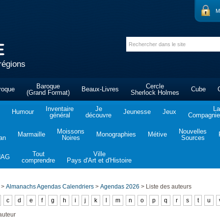
M
régions
Baroque
Cercle
roque
Beaux-Livres
Cube
(Grand Format)
Sherlock Holmes
Inventaire
Je
La
Humour
Jeunesse
Jeux
général
découvre
Compagnie 
Moissons
Nouvelles
Marmaille
Monographies
Métive
tan
Noires
Sources
Tout
Ville
NAG
comprendre
Pays d'Art et d'Histoire
>
Almanachs Agendas Calendriers
>
Agendas 2026
>
Liste des auteurs
c
d
e
f
g
h
i
j
k
l
m
n
o
p
q
r
s
t
u
auteur