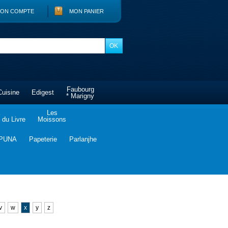
ON COMPTE
MON PANIER
Faubourg
Cuisine
Edigest
* Marigny
Les
du Livre
Moissons
PUNA
Papeterie
Parlanjhe
v
w
x
y
z