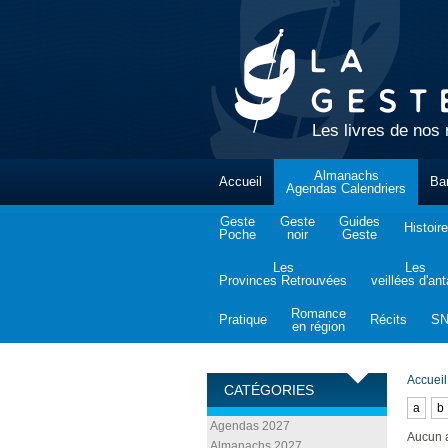
Les livres de nos 
Almanachs
Accueil
Ba
Agendas Calendriers
Geste
Geste
Guides
Histoire
Poche
noir
Geste
Les
Les
Provinces Retrouvées
veillées d'an
Romance
Pratique
Récits
S
en région
Accueil
CATÉGORIES
a
b
Agendas 2027
Aucun 
Almanachs 2027