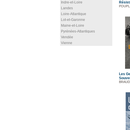
Indre-et-Loire
Résis
POUPLA
Landes
Loire-Atlantique
Lot-et-Garonne
Maine-et-Loire
Pyrénées-Atlantiques
Vendée
Vienne
Les G
Souven
BRAUD