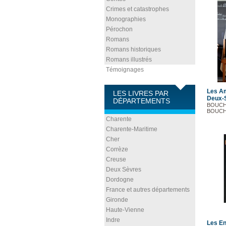
Crimes et catastrophes
Monographies
Pérochon
Romans
Romans historiques
Romans illustrés
Témoignages
Les Am
LES LIVRES PAR
Deux-S
DÉPARTEMENTS
BOUCHO
BOUCHO
Charente
Charente-Maritime
Cher
Corrèze
Creuse
Deux Sèvres
Dordogne
France et autres départements
Gironde
Haute-Vienne
Indre
Les En