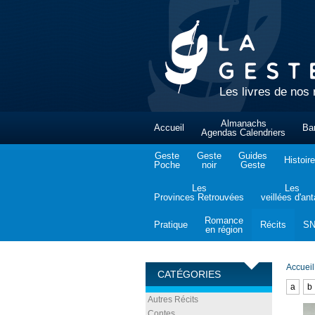
Les livres de nos 
Almanachs
Accueil
Ba
Agendas Calendriers
Geste
Geste
Guides
Histoire
Poche
noir
Geste
Les
Les
Provinces Retrouvées
veillées d'an
Romance
Pratique
Récits
S
en région
Accueil
CATÉGORIES
a
b
Autres Récits
Contes