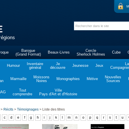
M
régions
Baroque
Cercle
roque
Beaux-Livres
Cube
(Grand Format)
Sherlock Holmes
Inventaire
Je
La
Humour
Jeunesse
Jeux
général
découvre
Compagnie 
Moissons
Nouvelles
Marmaille
Monographies
Métive
tan
Noires
Sources
Tout
Ville
NAG
comprendre
Pays d'Art et d'Histoire
>
Récits
>
Témoignages
>
Liste des titres
c
d
e
f
g
h
i
j
k
l
m
n
o
p
q
r
s
t
u