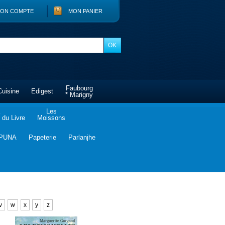
ON COMPTE
MON PANIER
Faubourg
Cuisine
Edigest
* Marigny
Les
du Livre
Moissons
PUNA
Papeterie
Parlanjhe
v
w
x
y
z