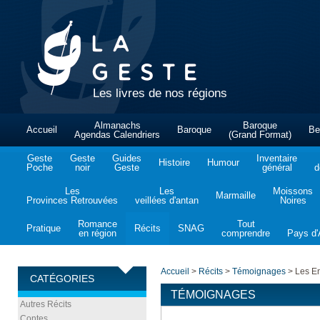
Les livres de nos régions
Almanachs
Baroque
Accueil
Baroque
Be
Agendas Calendriers
(Grand Format)
Geste
Geste
Guides
Inventaire
Histoire
Humour
Poche
noir
Geste
général
d
Les
Les
Moissons
Marmaille
Provinces Retrouvées
veillées d'antan
Noires
Romance
Tout
Pratique
Récits
SNAG
en région
comprendre
Pays d'A
Accueil
>
Récits
>
Témoignages
>
Les En
CATÉGORIES
TÉMOIGNAGES
Autres Récits
Contes