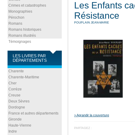
Les Enfants ca
Crimes et catastrophes
Monographies
Résistance
Pérochon
POUPLAIN JEAN-MARIE
Romans
Romans historiques
Romans illustrés
Témoignages
LES LIVRES PAR
DÉPARTEMENTS
Charente
Charente-Maritime
Cher
Corrèze
Creuse
Deux Sèvres
Dordogne
France et autres départements
> Agrandir la couverture
Gironde
Haute-Vienne
PARTAGEZ :
Indre