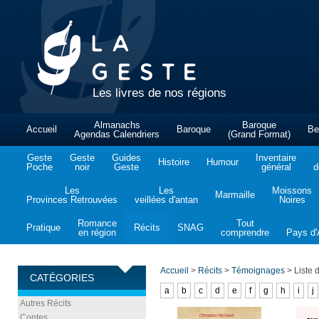
Les livres de nos régions
Almanachs
Baroque
Accueil
Baroque
Be
Agendas Calendriers
(Grand Format)
Geste
Geste
Guides
Inventaire
Histoire
Humour
Poche
noir
Geste
général
d
Les
Les
Moissons
Marmaille
Provinces Retrouvées
veillées d'antan
Noires
Romance
Tout
Pratique
Récits
SNAG
en région
comprendre
Pays d'A
Accueil
>
Récits
>
Témoignages
>
Liste d
CATÉGORIES
a
b
c
d
e
f
g
h
i
j
Autres Récits
Contes