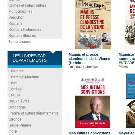
Crimes et catastrophes
Monographies
Pérochon
Romans
Romans historiques
Romans illustrés
Témoignages
Maquis et presse
Maquisar
LES LIVRES PAR
clandestine de la Vienne
commanda
DÉPARTEMENTS
(Hebdo ...
ESTRADE 
Mouny
RICHARD Christian
Charente
Charente-Maritime
Cher
Corrèze
Creuse
Deux Sèvres
Dordogne
France et autres départements
Gironde
Haute-Vienne
Indre
Mes intimes convictions
Meyer et S