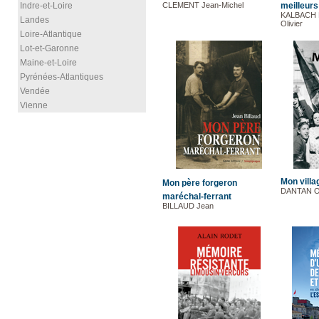
Indre-et-Loire
CLEMENT Jean-Michel
meilleur
KALBACH 
Landes
Olivier
Loire-Atlantique
Lot-et-Garonne
Maine-et-Loire
Pyrénées-Atlantiques
Vendée
Vienne
Mon villa
Mon père forgeron
DANTAN Ol
maréchal-ferrant
BILLAUD Jean