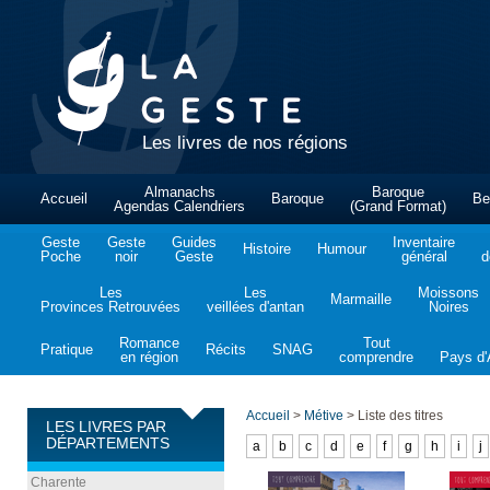
Les livres de nos régions
Almanachs
Baroque
Accueil
Baroque
Be
Agendas Calendriers
(Grand Format)
Geste
Geste
Guides
Inventaire
Histoire
Humour
Poche
noir
Geste
général
d
Les
Les
Moissons
Marmaille
Provinces Retrouvées
veillées d'antan
Noires
Romance
Tout
Pratique
Récits
SNAG
en région
comprendre
Pays d'A
Accueil
>
Métive
>
Liste des titres
LES LIVRES PAR
DÉPARTEMENTS
a
b
c
d
e
f
g
h
i
j
Charente