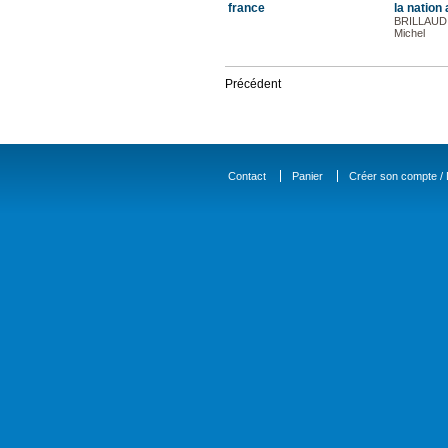
france
la nation a
BRILLAUD 
Michel
Précédent
Contact
Panier
Créer son compte / D