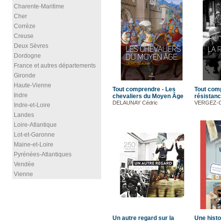
Charente-Maritime
Cher
Corrèze
Creuse
Deux Sèvres
Dordogne
France et autres départements
Gironde
Haute-Vienne
Tout comprendre - Les
Tout com
Indre
chevaliers du Moyen Âge
résistan
DELAUNAY Cédric
VERGEZ-C
Indre-et-Loire
Landes
Loire-Atlantique
Lot-et-Garonne
Maine-et-Loire
Pyrénées-Atlantiques
Vendée
Vienne
Un autre regard sur la
Une histo