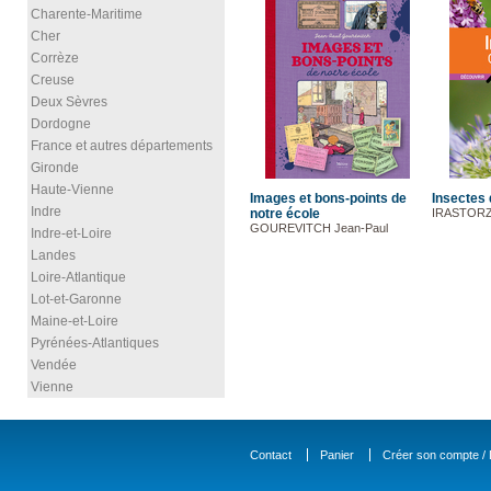
Charente-Maritime
Cher
Corrèze
Creuse
Deux Sèvres
Dordogne
France et autres départements
Gironde
Haute-Vienne
Images et bons-points de
Insectes 
Indre
notre école
IRASTORZA
GOUREVITCH Jean-Paul
Indre-et-Loire
Landes
Loire-Atlantique
Lot-et-Garonne
Maine-et-Loire
Pyrénées-Atlantiques
Vendée
Vienne
Contact
Panier
Créer son compte / D