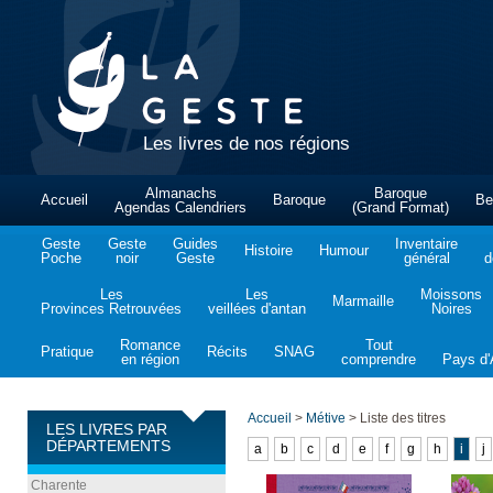
Les livres de nos régions
Almanachs
Baroque
Accueil
Baroque
Be
Agendas Calendriers
(Grand Format)
Geste
Geste
Guides
Inventaire
Histoire
Humour
Poche
noir
Geste
général
d
Les
Les
Moissons
Marmaille
Provinces Retrouvées
veillées d'antan
Noires
Romance
Tout
Pratique
Récits
SNAG
en région
comprendre
Pays d'A
Accueil
>
Métive
>
Liste des titres
LES LIVRES PAR
DÉPARTEMENTS
a
b
c
d
e
f
g
h
i
j
Charente