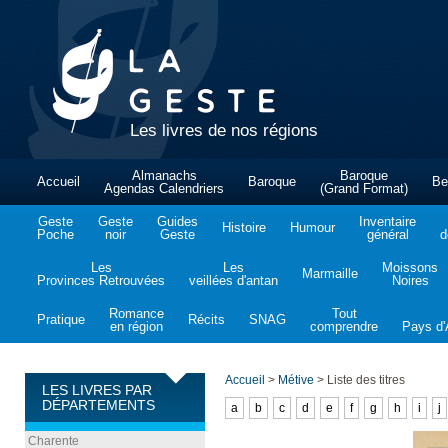
Les livres de nos régions
Almanachs
Baroque
Accueil
Baroque
Be
Agendas Calendriers
(Grand Format)
Geste
Geste
Guides
Inventaire
Histoire
Humour
Poche
noir
Geste
général
d
Les
Les
Moissons
Marmaille
Provinces Retrouvées
veillées d'antan
Noires
Romance
Tout
Pratique
Récits
SNAG
en région
comprendre
Pays d'A
Accueil
>
Métive
>
Liste des titres
LES LIVRES PAR
DÉPARTEMENTS
a
b
c
d
e
f
g
h
i
j
Charente