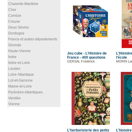
Charente-Maritime
Cher
Corrèze
Creuse
Deux Sèvres
Dordogne
France et autres départements
Gironde
Haute-Vienne
Jeu cube - L'Histoire de
L'Histoir
Indre
France - 400 questions
l'école
GERSAL Frédérick
MORIN Lau
Indre-et-Loire
Landes
Loire-Atlantique
Lot-et-Garonne
Maine-et-Loire
Pyrénées-Atlantiques
Vendée
Vienne
L'herboristerie des petits
L'histoir