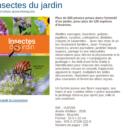
nsectes du jardin
STORZA JEAN-FRANÇOIS
Plus de 500 photos prises dans l’intimité
d’un jardin, pour plus de 120 espèces
d’insectes.
Abeilles sauvages, bourdons, guêpes,
papillons, syrphes, coléoptères, libellules,
criquets et sauterelles… Avec des mots et un
ton résolument familiers, Jean- François
Irastorza, ancien journaliste, jardinier depuis
toujours, partage ici ses inlassables
observations pour décrire la physionomie et le
comportement de ses « compagnons de
jardinage ». Au-delà d’une fiche d’aide à
l’identification pour chacune des espèces,
anecdotes vécues et conseils d’approche
aiguisent le regard, multiplient les belles
découvertes, répondent aux questions les
plus courantes et lèvent les idées reçues.
Un hymne joyeux aux fleurs sauvages, aux
haies et aux « petites bêtes » grâce auxquelles
le jardinage réserve jour après jour, mille et
une surprises.
randir la couverture
Réf. : VUP256
Année d'édition : 2026
Edition : Brochée
Format : 15.5 x 22 cm
Isbn : 978-2-37109-222-8
Nombre de pages : 238