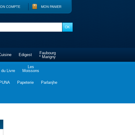
ON COMPTE
MON PANIER
Faubourg
Cuisine
Edigest
* Marigny
Les
du Livre
Moissons
PUNA
Papeterie
Parlanjhe