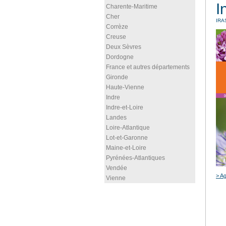
I
Charente-Maritime
Cher
IRA
Corrèze
Creuse
Deux Sèvres
Dordogne
France et autres départements
Gironde
Haute-Vienne
Indre
Indre-et-Loire
Landes
Loire-Atlantique
Lot-et-Garonne
Maine-et-Loire
Pyrénées-Atlantiques
Vendée
> Ag
Vienne