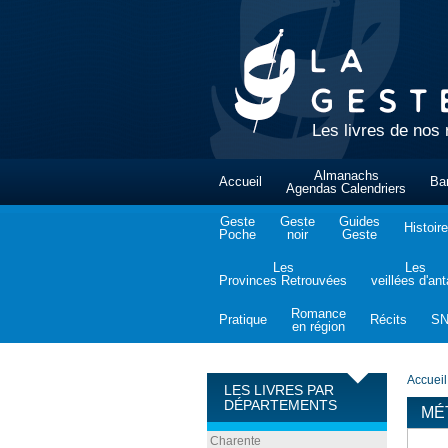
Les livres de nos 
Almanachs
Accueil
Ba
Agendas Calendriers
Geste
Geste
Guides
Histoire
Poche
noir
Geste
Les
Les
Provinces Retrouvées
veillées d'an
Romance
Pratique
Récits
S
en région
Accueil
LES LIVRES PAR
DÉPARTEMENTS
MÉ
Charente