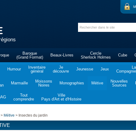
M
régions
Baroque
Cercle
roque
Beaux-Livres
Cube
(Grand Format)
Sherlock Holmes
Inventaire
Je
La
Humour
Jeunesse
Jeux
général
découvre
Compagnie 
Moissons
Nouvelles
Marmaille
Monographies
Métive
tan
Noires
Sources
Tout
Ville
NAG
comprendre
Pays d'Art et d'Histoire
>
Métive
>
Insectes du jardin
TIVE