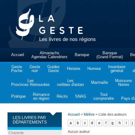
Les livres de nos régions
Almanachs
Baroque
Accueil
Baroque
Be
Agendas Calendriers
(Grand Format)
Geste
Geste
Guides
Inventaire
Histoire
Humour
Poche
noir
Geste
général
d
Les
Les
Moissons
Marmaille
Provinces Retrouvées
veillées d'antan
Noires
Romance
Tout
Pratique
Récits
SNAG
en région
comprendre
Pays d'A
Accueil
>
Métive
>
Liste des auteurs
LES LIVRES PAR
DÉPARTEMENTS
a
b
c
d
e
f
g
h
i
j
Aucun auteur
Charente