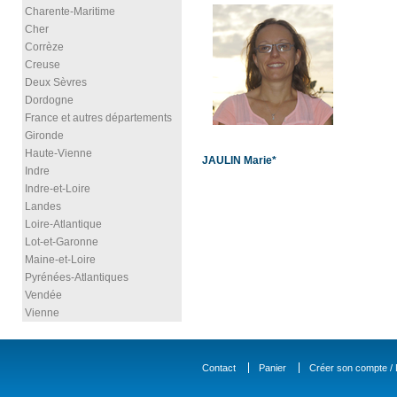
Charente-Maritime
Cher
Corrèze
Creuse
Deux Sèvres
Dordogne
France et autres départements
Gironde
Haute-Vienne
JAULIN Marie*
Indre
Indre-et-Loire
Landes
Loire-Atlantique
Lot-et-Garonne
Maine-et-Loire
Pyrénées-Atlantiques
Vendée
Vienne
Contact
Panier
Créer son compte / D