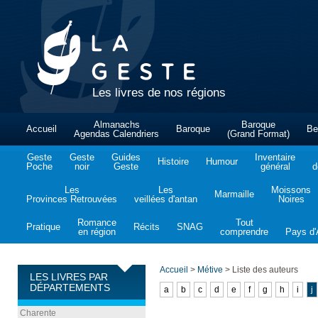
Les livres de nos régions
Almanachs
Baroque
Accueil
Baroque
Be
Agendas Calendriers
(Grand Format)
Geste
Geste
Guides
Inventaire
Histoire
Humour
Poche
noir
Geste
général
d
Les
Les
Moissons
Marmaille
Provinces Retrouvées
veillées d'antan
Noires
Romance
Tout
Pratique
Récits
SNAG
en région
comprendre
Pays d'A
Accueil
>
Métive
>
Liste des auteurs
LES LIVRES PAR
DÉPARTEMENTS
a
b
c
d
e
f
g
h
i
j
Charente