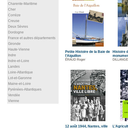
Charente-Maritime
Cher
Corrèze
Creuse
Deux Sèvres
Dordogne
France et autres départements
Gironde
Haute-Vienne
Petite Histoire de la Baie de
Histoire 
Indre
l'Aiguillon
monumen
ÉRAUD Roger
DILLANGE 
Indre-et-Loire
Landes
Loire-Atlantique
Lot-et-Garonne
Maine-et-Loire
Pyrénées-Atlantiques
Vendée
Vienne
12 août 1944, Nantes, ville
L'Agricul