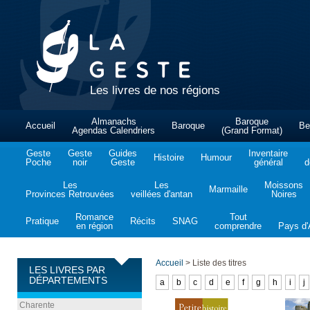
Les livres de nos régions
Almanachs
Baroque
Accueil
Baroque
Be
Agendas Calendriers
(Grand Format)
Geste
Geste
Guides
Inventaire
Histoire
Humour
Poche
noir
Geste
général
d
Les
Les
Moissons
Marmaille
Provinces Retrouvées
veillées d'antan
Noires
Romance
Tout
Pratique
Récits
SNAG
en région
comprendre
Pays d'A
Accueil
>
Liste des titres
LES LIVRES PAR
DÉPARTEMENTS
a
b
c
d
e
f
g
h
i
j
Charente