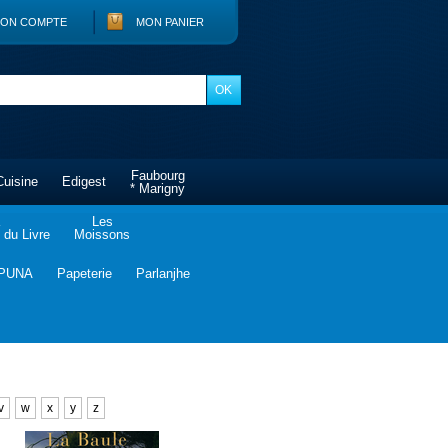
ON COMPTE
MON PANIER
Faubourg
Cuisine
Edigest
* Marigny
Les
du Livre
Moissons
PUNA
Papeterie
Parlanjhe
v
w
x
y
z