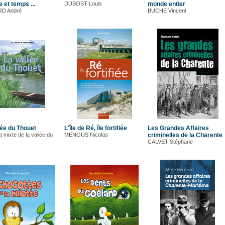
e et temps ...
DUBOST Louis
monde entier
D André
BUCHE Vincent
lée du Thouet
L'île de Ré, île fortifiée
Les Grandes Affaires
t mixte de la vallée du
MENGUS Nicolas
criminelles de la Charente
CALVET Stéphane