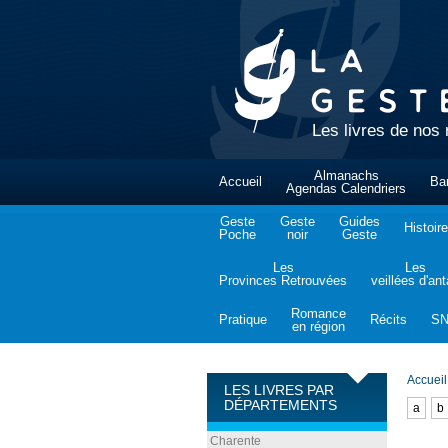
Les livres de nos 
Almanachs
Accueil
Ba
Agendas Calendriers
Geste
Geste
Guides
Histoire
Poche
noir
Geste
Les
Les
Provinces Retrouvées
veillées d'an
Romance
Pratique
Récits
S
en région
Accueil
LES LIVRES PAR
DÉPARTEMENTS
a
b
Charente