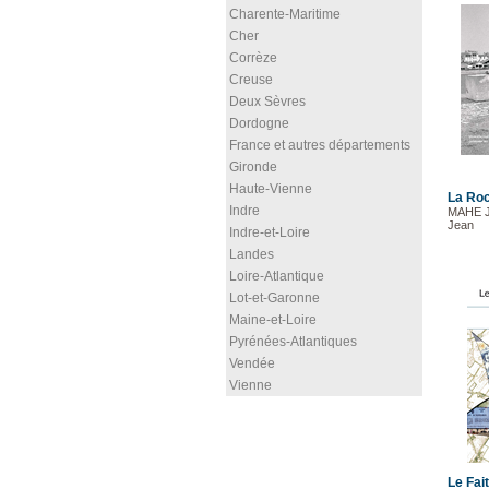
Charente-Maritime
Cher
Corrèze
Creuse
Deux Sèvres
Dordogne
France et autres départements
Gironde
Haute-Vienne
La Roc
Indre
MAHE J
Jean
Indre-et-Loire
Landes
Loire-Atlantique
Lot-et-Garonne
Maine-et-Loire
Pyrénées-Atlantiques
Vendée
Vienne
Le Fai