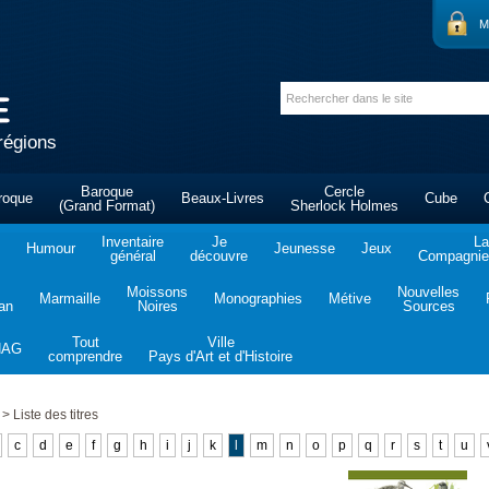
M
régions
Baroque
Cercle
roque
Beaux-Livres
Cube
(Grand Format)
Sherlock Holmes
Inventaire
Je
La
Humour
Jeunesse
Jeux
général
découvre
Compagnie 
Moissons
Nouvelles
Marmaille
Monographies
Métive
tan
Noires
Sources
Tout
Ville
NAG
comprendre
Pays d'Art et d'Histoire
>
Liste des titres
c
d
e
f
g
h
i
j
k
l
m
n
o
p
q
r
s
t
u