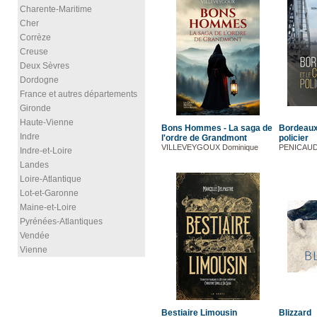
Charente-Maritime
Cher
Corrèze
Creuse
Deux Sèvres
Dordogne
France et autres départements
Gironde
Haute-Vienne
Bons Hommes - La saga de
Bordeaux
Indre
l'ordre de Grandmont
policier
VILLEVEYGOUX Dominique
PENICAUD 
Indre-et-Loire
Landes
Loire-Atlantique
Lot-et-Garonne
Maine-et-Loire
Pyrénées-Atlantiques
Vendée
Vienne
Bestiaire Limousin
Blizzard