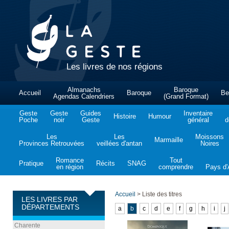
Les livres de nos régions
Almanachs
Baroque
Accueil
Baroque
Be
Agendas Calendriers
(Grand Format)
Geste
Geste
Guides
Inventaire
Histoire
Humour
Poche
noir
Geste
général
d
Les
Les
Moissons
Marmaille
Provinces Retrouvées
veillées d'antan
Noires
Romance
Tout
Pratique
Récits
SNAG
en région
comprendre
Pays d'A
Accueil
>
Liste des titres
LES LIVRES PAR
DÉPARTEMENTS
a
b
c
d
e
f
g
h
i
j
Charente