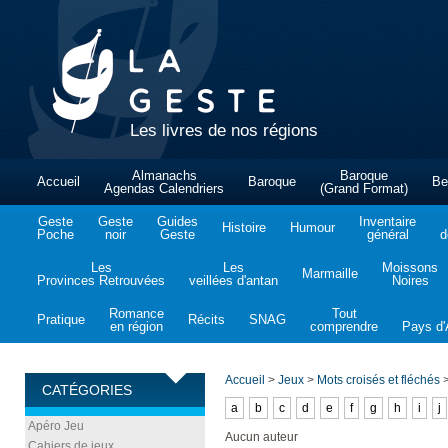
Les livres de nos régions
Almanachs
Baroque
Accueil
Baroque
Be
Agendas Calendriers
(Grand Format)
Geste
Geste
Guides
Inventaire
Histoire
Humour
Poche
noir
Geste
général
d
Les
Les
Moissons
Marmaille
Provinces Retrouvées
veillées d'antan
Noires
Romance
Tout
Pratique
Récits
SNAG
en région
comprendre
Pays d'A
Accueil
>
Jeux
>
Mots croisés et fléchés
CATÉGORIES
a
b
c
d
e
f
g
h
i
j
Apéro Jeu
Aucun auteur
Cahiers de jeux