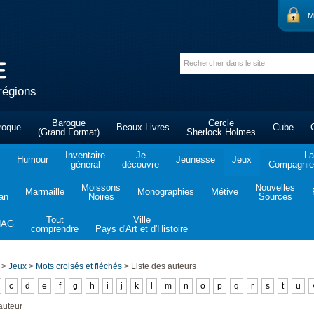
M
régions
Baroque
Cercle
roque
Beaux-Livres
Cube
(Grand Format)
Sherlock Holmes
Inventaire
Je
La
Humour
Jeunesse
Jeux
général
découvre
Compagnie 
Moissons
Nouvelles
Marmaille
Monographies
Métive
tan
Noires
Sources
Tout
Ville
NAG
comprendre
Pays d'Art et d'Histoire
>
Jeux
>
Mots croisés et fléchés
>
Liste des auteurs
c
d
e
f
g
h
i
j
k
l
m
n
o
p
q
r
s
t
u
auteur