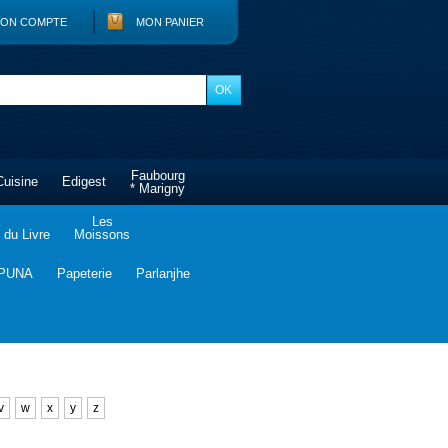
ON COMPTE
MON PANIER
Faubourg
Cuisine
Edigest
* Marigny
Les
du Livre
Moissons
PUNA
Papeterie
Parlanjhe
v
w
x
y
z