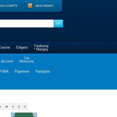
ON COMPTE
MON PANIER
Faubourg
Cuisine
Edigest
* Marigny
Les
du Livre
Moissons
PUNA
Papeterie
Parlanjhe
v
w
x
y
z