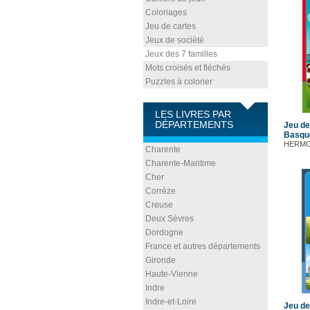
Coloriages
Jeu de cartes
Jeux de société
Jeux des 7 familles
Mots croisés et fléchés
Puzzles à colorier
LES LIVRES PAR
DÉPARTEMENTS
Jeu de
Basqu
HERMO
Charente
Charente-Maritime
Cher
Corrèze
Creuse
Deux Sèvres
Dordogne
France et autres départements
Gironde
Haute-Vienne
Indre
Indre-et-Loire
Jeu de