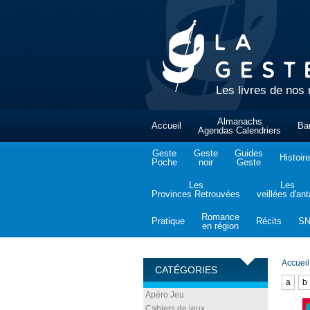
Les livres de nos 
Almanachs
Accueil
Ba
Agendas Calendriers
Geste
Geste
Guides
Histoire
Poche
noir
Geste
Les
Les
Provinces Retrouvées
veillées d'an
Romance
Pratique
Récits
S
en région
Accueil
CATÉGORIES
a
b
Apéro Jeu
Cahiers de jeux