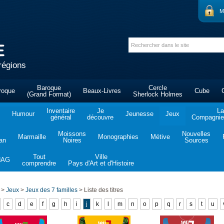
M
régions
Baroque
Cercle
roque
Beaux-Livres
Cube
(Grand Format)
Sherlock Holmes
Inventaire
Je
La
Humour
Jeunesse
Jeux
général
découvre
Compagnie 
Moissons
Nouvelles
Marmaille
Monographies
Métive
tan
Noires
Sources
Tout
Ville
NAG
comprendre
Pays d'Art et d'Histoire
>
Jeux
>
Jeux des 7 familles
>
Liste des titres
c
d
e
f
g
h
i
j
k
l
m
n
o
p
q
r
s
t
u