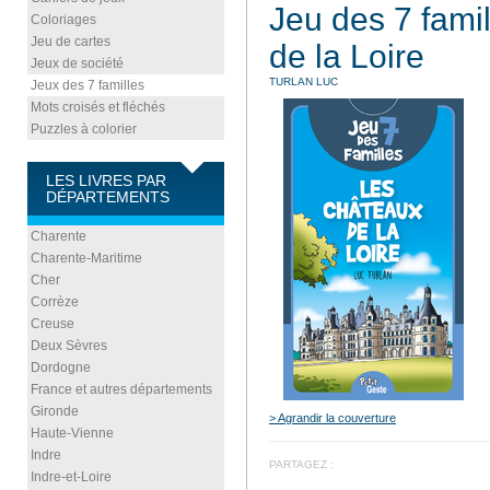
Jeu des 7 fami
Coloriages
Jeu de cartes
de la Loire
Jeux de société
TURLAN LUC
Jeux des 7 familles
Mots croisés et fléchés
Puzzles à colorier
LES LIVRES PAR
DÉPARTEMENTS
Charente
Charente-Maritime
Cher
Corrèze
Creuse
Deux Sèvres
Dordogne
France et autres départements
Gironde
> Agrandir la couverture
Haute-Vienne
Indre
PARTAGEZ :
Indre-et-Loire