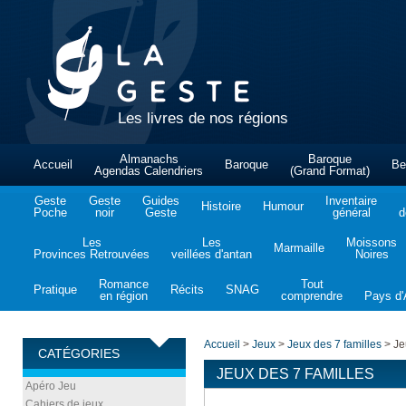
Les livres de nos régions
Almanachs
Baroque
Accueil
Baroque
Be
Agendas Calendriers
(Grand Format)
Geste
Geste
Guides
Inventaire
Histoire
Humour
Poche
noir
Geste
général
d
Les
Les
Moissons
Marmaille
Provinces Retrouvées
veillées d'antan
Noires
Romance
Tout
Pratique
Récits
SNAG
en région
comprendre
Pays d'A
Accueil
>
Jeux
>
Jeux des 7 familles
>
Jeu
CATÉGORIES
JEUX DES 7 FAMILLES
Apéro Jeu
Cahiers de jeux