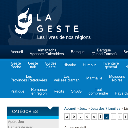
Les livres de nos régions
Almanachs
Baroque
Accueil
Baroque
Be
Agendas Calendriers
(Grand Format)
Geste
Geste
Guides
Inventaire
Histoire
Humour
Poche
noir
Geste
général
d
Les
Les
Moissons
Marmaille
Provinces Retrouvées
veillées d'antan
Noires
Romance
Tout
Pratique
Récits
SNAG
en région
comprendre
Pays d'A
Accueil
>
Jeux
>
Jeux des 7 familles
>
Lis
CATÉGORIES
a
b
c
d
e
f
g
h
i
j
Apéro Jeu
Cahiers de jeux
Aucun produit