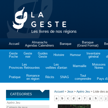
Les livres de nos régions
Almanachs
Baroque
Accueil
Baroque
Be
Agendas Calendriers
(Grand Format)
Geste
Geste
Guides
Inventaire
Histoire
Humour
Poche
noir
Geste
général
d
Les
Les
Moissons
Marmaille
Provinces Retrouvées
veillées d'antan
Noires
Romance
Tout
Pratique
Récits
SNAG
en région
comprendre
Pays d'A
Accueil
>
Jeux
>
Apéro Jeu
>
Liste des a
CATÉGORIES
a
b
c
d
e
f
g
h
i
j
Apéro Jeu
Cahiers de jeux