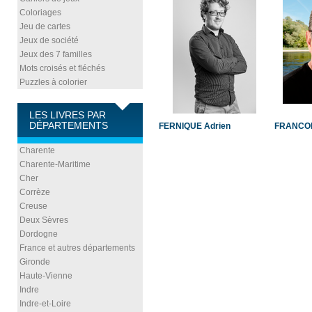
Coloriages
Jeu de cartes
Jeux de société
Jeux des 7 familles
Mots croisés et fléchés
Puzzles à colorier
LES LIVRES PAR
DÉPARTEMENTS
FERNIQUE Adrien
FRANCOIS
Charente
Charente-Maritime
Cher
Corrèze
Creuse
Deux Sèvres
Dordogne
France et autres départements
Gironde
Haute-Vienne
Indre
Indre-et-Loire