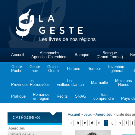
Les livres de nos régions
Almanachs
Baroque
Accueil
Baroque
Be
Agendas Calendriers
(Grand Format)
Geste
Geste
Guides
Inventaire
Histoire
Humour
Poche
noir
Geste
général
d
Les
Les
Moissons
Marmaille
Provinces Retrouvées
veillées d'antan
Noires
Romance
Tout
Pratique
Récits
SNAG
en région
comprendre
Pays d'A
Accueil
>
Jeux
>
Apéro Jeu
>
Liste des a
CATÉGORIES
a
b
c
d
e
f
g
h
i
j
Apéro Jeu
Cahiers de jeux