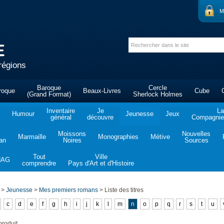
M
régions
Baroque
Cercle
roque
Beaux-Livres
Cube
(Grand Format)
Sherlock Holmes
Inventaire
Je
La
Humour
Jeunesse
Jeux
général
découvre
Compagnie 
Moissons
Nouvelles
Marmaille
Monographies
Métive
tan
Noires
Sources
Tout
Ville
NAG
comprendre
Pays d'Art et d'Histoire
>
Jeunesse
>
Mes premiers romans
>
Liste des titres
c
d
e
f
g
h
i
j
k
l
m
n
o
p
q
r
s
t
u
roduit