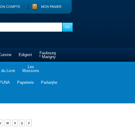
ON COMPTE
MON PANIER
Faubourg
Cuisine
Edigest
* Marigny
Les
du Livre
Moissons
PUNA
Papeterie
Parlanjhe
v
w
x
y
z