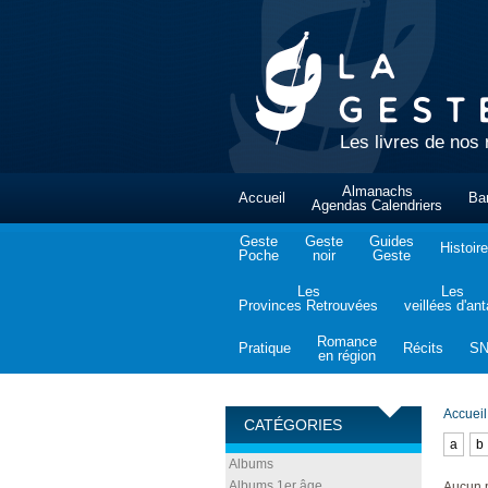
Les livres de nos 
Almanachs
Accueil
Ba
Agendas Calendriers
Geste
Geste
Guides
Histoire
Poche
noir
Geste
Les
Les
Provinces Retrouvées
veillées d'an
Romance
Pratique
Récits
S
en région
Accueil
CATÉGORIES
a
b
Albums
Albums 1er âge
Aucun p