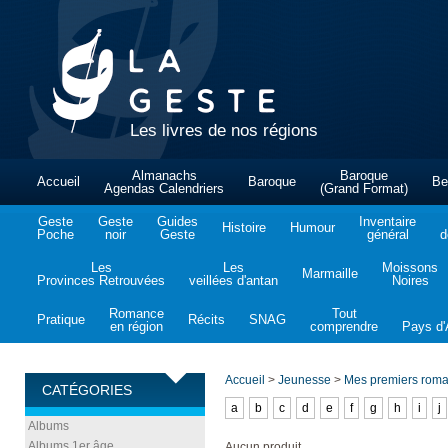
Les livres de nos régions
Almanachs
Baroque
Accueil
Baroque
Be
Agendas Calendriers
(Grand Format)
Geste
Geste
Guides
Inventaire
Histoire
Humour
Poche
noir
Geste
général
d
Les
Les
Moissons
Marmaille
Provinces Retrouvées
veillées d'antan
Noires
Romance
Tout
Pratique
Récits
SNAG
en région
comprendre
Pays d'A
Accueil
>
Jeunesse
>
Mes premiers rom
CATÉGORIES
a
b
c
d
e
f
g
h
i
j
Albums
Albums 1er âge
Aucun produit