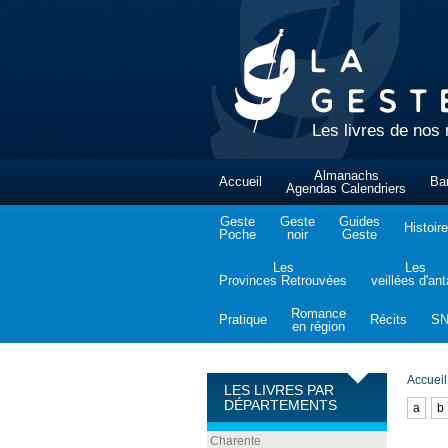
Les livres de nos 
Almanachs
Accueil
Ba
Agendas Calendriers
Geste
Geste
Guides
Histoire
Poche
noir
Geste
Les
Les
Provinces Retrouvées
veillées d'an
Romance
Pratique
Récits
S
en région
Accueil
LES LIVRES PAR
DÉPARTEMENTS
a
b
Charente