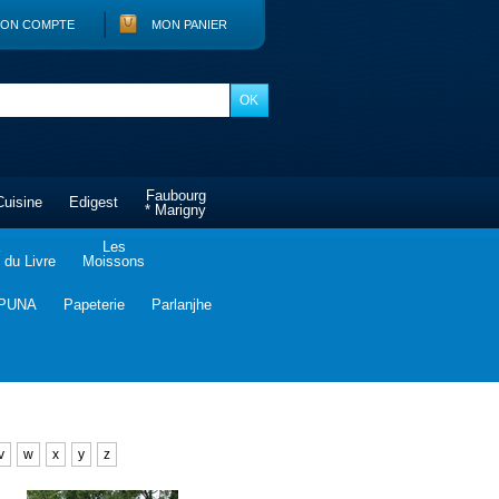
ON COMPTE
MON PANIER
Faubourg
Cuisine
Edigest
* Marigny
Les
du Livre
Moissons
PUNA
Papeterie
Parlanjhe
v
w
x
y
z