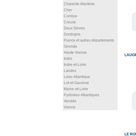
Charente-Maritime
Cher
Corrèze
Creuse
Deux Sèvres
Dordogne
France et autres départements
Gironde
Haute-Vienne
LAUGR
Indre
Indre-et-Loire
Landes
Loire-Atlantique
Lot-et-Garonne
Maine-et-Loire
Pyrénées-Atlantiques
Vendée
Vienne
LE RO