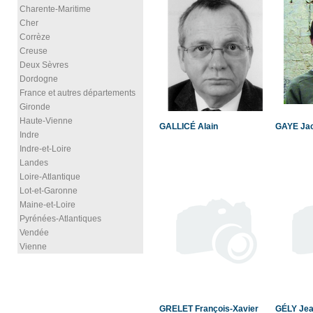
Charente-Maritime
Cher
Corrèze
Creuse
Deux Sèvres
Dordogne
France et autres départements
Gironde
Haute-Vienne
GALLICÉ Alain
GAYE Ja
Indre
Indre-et-Loire
Landes
Loire-Atlantique
Lot-et-Garonne
Maine-et-Loire
Pyrénées-Atlantiques
Vendée
Vienne
GRELET François-Xavier
GÉLY Jea