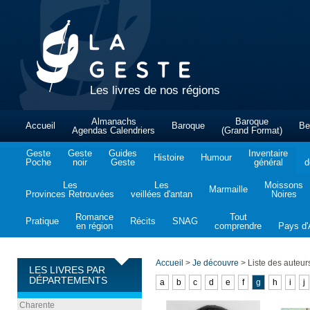
Les livres de nos régions
Almanachs
Baroque
Accueil
Baroque
Be
Agendas Calendriers
(Grand Format)
Geste
Geste
Guides
Inventaire
Histoire
Humour
Poche
noir
Geste
général
d
Les
Les
Moissons
Marmaille
Provinces Retrouvées
veillées d'antan
Noires
Romance
Tout
Pratique
Récits
SNAG
en région
comprendre
Pays d'A
Accueil
>
Je découvre
>
Liste des auteur
LES LIVRES PAR
DÉPARTEMENTS
a
b
c
d
e
f
g
h
i
j
Charente