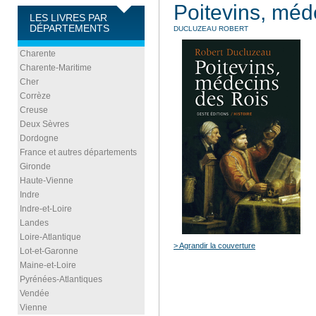
Poitevins, méd
LES LIVRES PAR
DÉPARTEMENTS
DUCLUZEAU ROBERT
Charente
Charente-Maritime
Cher
Corrèze
Creuse
Deux Sèvres
Dordogne
France et autres départements
Gironde
Haute-Vienne
Indre
Indre-et-Loire
Landes
Loire-Atlantique
> Agrandir la couverture
Lot-et-Garonne
Maine-et-Loire
Pyrénées-Atlantiques
Vendée
Vienne