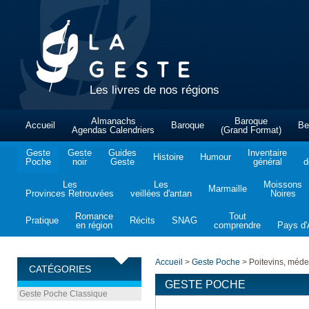
Les livres de nos régions
Almanachs
Baroque
Accueil
Baroque
Be
Agendas Calendriers
(Grand Format)
Geste
Geste
Guides
Inventaire
Histoire
Humour
Poche
noir
Geste
général
d
Les
Les
Moissons
Marmaille
Provinces Retrouvées
veillées d'antan
Noires
Romance
Tout
Pratique
Récits
SNAG
en région
comprendre
Pays d'A
Accueil
>
Geste Poche
>
Poitevins, méde
CATÉGORIES
GESTE POCHE
Geste Poche Classique