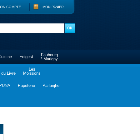
ON COMPTE
MON PANIER
Faubourg
Cuisine
Edigest
* Marigny
Les
du Livre
Moissons
PUNA
Papeterie
Parlanjhe