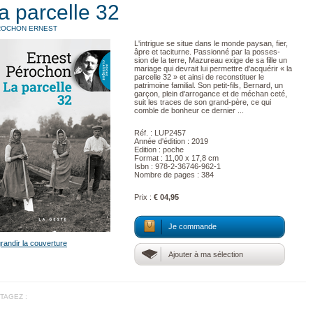
a parcelle 32
ROCHON ERNEST
L'intrigue se situe dans le monde paysan, fier,
âpre et taciturne. Passionné par la posses­
sion de la terre, Mazureau exige de sa fille un
mariage qui devrait lui permettre d'acquérir « la
parcelle 32 » et ainsi de reconstituer le
patrimoine familial. Son petit-fils, Bernard, un
garçon, plein d'arrogance et de méchan­ ceté,
suit les traces de son grand-père, ce qui
comble de bonheur ce dernier ...
Réf. : LUP2457
Année d'édition : 2019
Edition : poche
Format : 11,00 x 17,8 cm
Isbn : 978-2-36746-962-1
Nombre de pages : 384
Prix :
€ 04,95
Je commande
randir la couverture
Ajouter à ma sélection
TAGEZ :