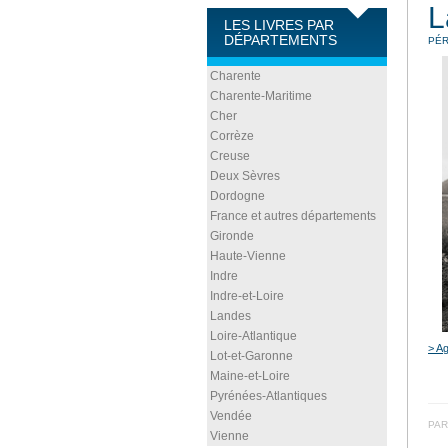
L
LES LIVRES PAR
DÉPARTEMENTS
PÉ
Charente
Charente-Maritime
Cher
Corrèze
Creuse
Deux Sèvres
Dordogne
France et autres départements
Gironde
Haute-Vienne
Indre
Indre-et-Loire
Landes
Loire-Atlantique
> Ag
Lot-et-Garonne
Maine-et-Loire
Pyrénées-Atlantiques
Vendée
PAR
Vienne