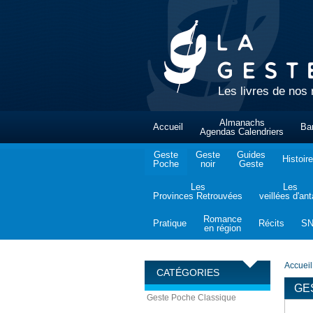
Les livres de nos 
Almanachs
Accueil
Ba
Agendas Calendriers
Geste
Geste
Guides
Histoire
Poche
noir
Geste
Les
Les
Provinces Retrouvées
veillées d'an
Romance
Pratique
Récits
S
en région
Accueil
CATÉGORIES
GE
Geste Poche Classique