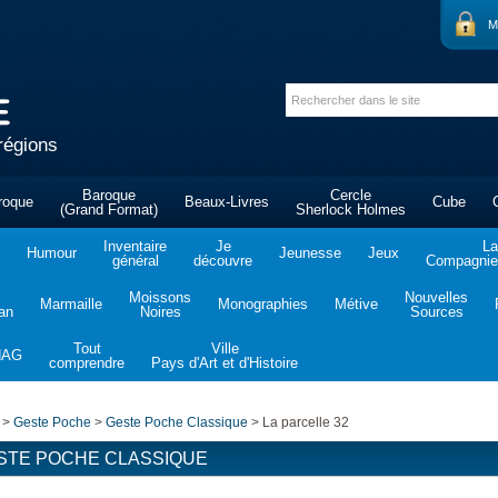
M
régions
Baroque
Cercle
roque
Beaux-Livres
Cube
(Grand Format)
Sherlock Holmes
Inventaire
Je
La
Humour
Jeunesse
Jeux
général
découvre
Compagnie 
Moissons
Nouvelles
Marmaille
Monographies
Métive
tan
Noires
Sources
Tout
Ville
NAG
comprendre
Pays d'Art et d'Histoire
>
Geste Poche
>
Geste Poche Classique
>
La parcelle 32
STE POCHE CLASSIQUE