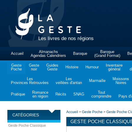
Les livres de nos régions
Almanachs
Baroque
Accueil
Baroque
Be
Agendas Calendriers
(Grand Format)
Geste
Geste
Guides
Inventaire
Histoire
Humour
Poche
noir
Geste
général
d
Les
Les
Moissons
Marmaille
Provinces Retrouvées
veillées d'antan
Noires
Romance
Tout
Pratique
Récits
SNAG
en région
comprendre
Pays d'A
Accueil
>
Geste Poche
>
Geste Poche Cl
CATÉGORIES
GESTE POCHE CLASSIQU
Geste Poche Classique