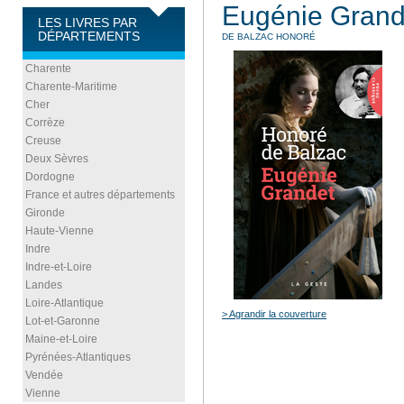
Eugénie Grand
LES LIVRES PAR
DÉPARTEMENTS
DE BALZAC HONORÉ
Charente
Charente-Maritime
Cher
Corrèze
Creuse
Deux Sèvres
Dordogne
France et autres départements
Gironde
Haute-Vienne
Indre
Indre-et-Loire
Landes
Loire-Atlantique
> Agrandir la couverture
Lot-et-Garonne
Maine-et-Loire
Pyrénées-Atlantiques
Vendée
Vienne