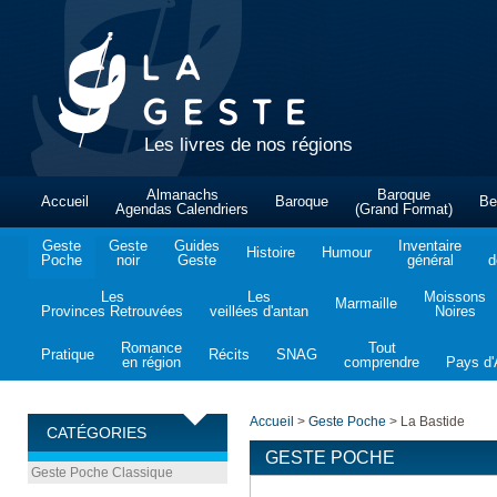
Les livres de nos régions
Almanachs
Baroque
Accueil
Baroque
Be
Agendas Calendriers
(Grand Format)
Geste
Geste
Guides
Inventaire
Histoire
Humour
Poche
noir
Geste
général
d
Les
Les
Moissons
Marmaille
Provinces Retrouvées
veillées d'antan
Noires
Romance
Tout
Pratique
Récits
SNAG
en région
comprendre
Pays d'A
Accueil
>
Geste Poche
>
La Bastide
CATÉGORIES
GESTE POCHE
Geste Poche Classique