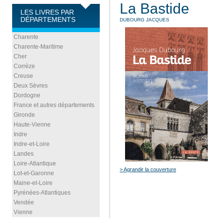
La Bastide
LES LIVRES PAR
DÉPARTEMENTS
DUBOURG JACQUES
Charente
Charente-Maritime
Cher
Corrèze
Creuse
Deux Sèvres
Dordogne
France et autres départements
Gironde
Haute-Vienne
Indre
Indre-et-Loire
Landes
Loire-Atlantique
> Agrandir la couverture
Lot-et-Garonne
Maine-et-Loire
Pyrénées-Atlantiques
Vendée
Vienne