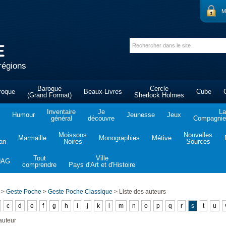
M
régions
Baroque
Cercle
roque
Beaux-Livres
Cube
(Grand Format)
Sherlock Holmes
Inventaire
Je
La
Humour
Jeunesse
Jeux
général
découvre
Compagnie 
Moissons
Nouvelles
Marmaille
Monographies
Métive
tan
Noires
Sources
Tout
Ville
NAG
comprendre
Pays d'Art et d'Histoire
>
Geste Poche
>
Geste Poche Classique
>
Liste des auteurs
c
d
e
f
g
h
i
j
k
l
m
n
o
p
q
r
s
t
u
auteur