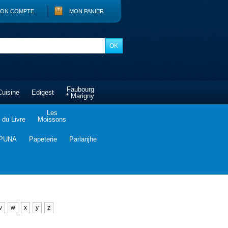
ON COMPTE
MON PANIER
Faubourg
Cuisine
Edigest
* Marigny
Les
du Livre
Moissons
PUNA
Papeterie
Parlanjhe
v
w
x
y
z