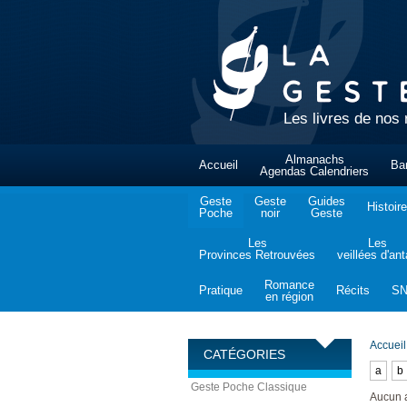
Les livres de nos 
Almanachs
Accueil
Ba
Agendas Calendriers
Geste
Geste
Guides
Histoire
Poche
noir
Geste
Les
Les
Provinces Retrouvées
veillées d'an
Romance
Pratique
Récits
S
en région
Accueil
CATÉGORIES
a
b
Geste Poche Classique
Aucun 