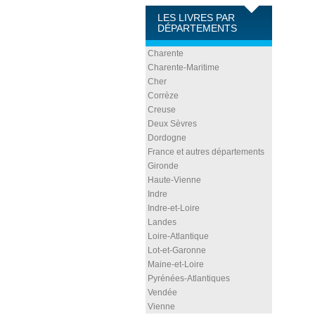
LES LIVRES PAR
DÉPARTEMENTS
Charente
Charente-Maritime
Cher
Corrèze
Creuse
Deux Sèvres
Dordogne
France et autres départements
Gironde
Haute-Vienne
Indre
Indre-et-Loire
Landes
Loire-Atlantique
Lot-et-Garonne
Maine-et-Loire
Pyrénées-Atlantiques
Vendée
Vienne