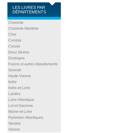
LES LIVRES PAR
DÉPARTEMENTS
Charente
Charente-Maritime
Cher
Corrèze
Creuse
Deux Sèvres
Dordogne
France et autres départements
Gironde
Haute-Vienne
Indre
Indre-et-Loire
Landes
Loire-Atlantique
Lot-et-Garonne
Maine-et-Loire
Pyrénées-Atlantiques
Vendée
Vienne