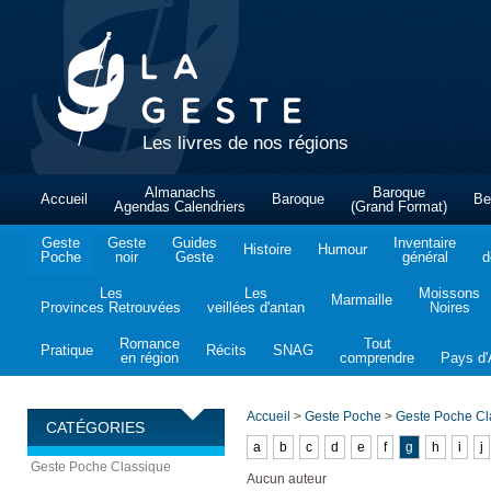
Les livres de nos régions
Almanachs
Baroque
Accueil
Baroque
Be
Agendas Calendriers
(Grand Format)
Geste
Geste
Guides
Inventaire
Histoire
Humour
Poche
noir
Geste
général
d
Les
Les
Moissons
Marmaille
Provinces Retrouvées
veillées d'antan
Noires
Romance
Tout
Pratique
Récits
SNAG
en région
comprendre
Pays d'A
Accueil
>
Geste Poche
>
Geste Poche Cl
CATÉGORIES
a
b
c
d
e
f
g
h
i
j
Geste Poche Classique
Aucun auteur