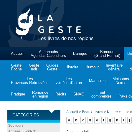
Les livres de nos régions
Almanachs
Baroque
Accueil
Baroque
Be
Agendas Calendriers
(Grand Format)
Geste
Geste
Guides
Inventaire
Histoire
Humour
Poche
noir
Geste
général
d
Les
Les
Moissons
Marmaille
Provinces Retrouvées
veillées d'antan
Noires
Romance
Tout
Pratique
Récits
SNAG
en région
comprendre
Pays d'A
Accueil
>
Beaux-Livres
>
Nature
>
Liste d
CATÉGORIES
a
b
c
d
e
f
g
h
i
j
365 jours
Années 50-60-70
Aucun produit