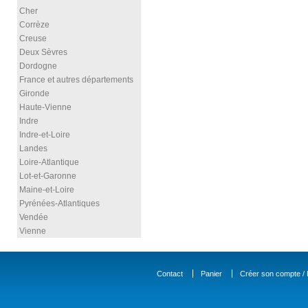
Cher
Corrèze
Creuse
Deux Sèvres
Dordogne
France et autres départements
Gironde
Haute-Vienne
Indre
Indre-et-Loire
Landes
Loire-Atlantique
Lot-et-Garonne
Maine-et-Loire
Pyrénées-Atlantiques
Vendée
Vienne
Contact
Panier
Créer son compte / D