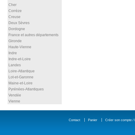
Cher
Corrèze
Creuse
Deux Sèvres
Dordogne
France et autres départements
Gironde
Haute-Vienne
Indre
Indre-et-Loire
Landes
Loire-Atlantique
Lot-et-Garonne
Maine-et-Loire
Pyrénées-Atlantiques
Vendée
Vienne
Contact
Panier
Créer son compte / D