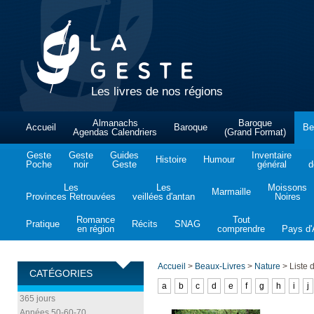
Les livres de nos régions
Almanachs
Baroque
Accueil
Baroque
Be
Agendas Calendriers
(Grand Format)
Geste
Geste
Guides
Inventaire
Histoire
Humour
Poche
noir
Geste
général
d
Les
Les
Moissons
Marmaille
Provinces Retrouvées
veillées d'antan
Noires
Romance
Tout
Pratique
Récits
SNAG
en région
comprendre
Pays d'A
Accueil
>
Beaux-Livres
>
Nature
>
Liste d
CATÉGORIES
a
b
c
d
e
f
g
h
i
j
365 jours
Années 50-60-70