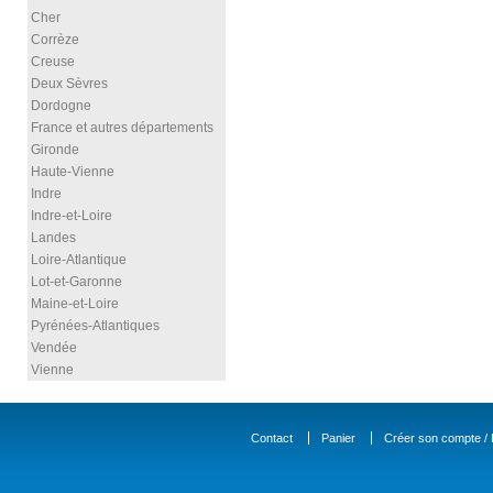
Cher
Corrèze
Creuse
Deux Sèvres
Dordogne
France et autres départements
Gironde
Haute-Vienne
Indre
Indre-et-Loire
Landes
Loire-Atlantique
Lot-et-Garonne
Maine-et-Loire
Pyrénées-Atlantiques
Vendée
Vienne
Contact
Panier
Créer son compte / D