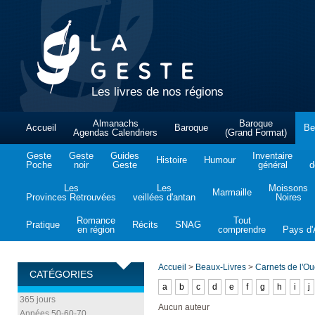
Les livres de nos régions
Almanachs
Baroque
Accueil
Baroque
Be
Agendas Calendriers
(Grand Format)
Geste
Geste
Guides
Inventaire
Histoire
Humour
Poche
noir
Geste
général
d
Les
Les
Moissons
Marmaille
Provinces Retrouvées
veillées d'antan
Noires
Romance
Tout
Pratique
Récits
SNAG
en région
comprendre
Pays d'A
Accueil
>
Beaux-Livres
>
Carnets de l'Ou
CATÉGORIES
a
b
c
d
e
f
g
h
i
j
365 jours
Aucun auteur
Années 50-60-70