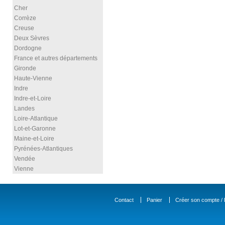
Cher
Corrèze
Creuse
Deux Sèvres
Dordogne
France et autres départements
Gironde
Haute-Vienne
Indre
Indre-et-Loire
Landes
Loire-Atlantique
Lot-et-Garonne
Maine-et-Loire
Pyrénées-Atlantiques
Vendée
Vienne
Contact
Panier
Créer son compte / D