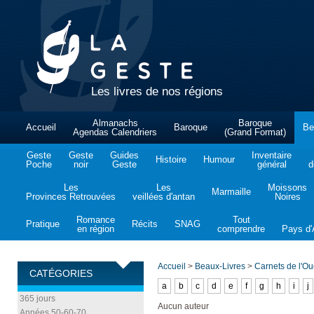
Les livres de nos régions
Almanachs
Baroque
Accueil
Baroque
Be
Agendas Calendriers
(Grand Format)
Geste
Geste
Guides
Inventaire
Histoire
Humour
Poche
noir
Geste
général
d
Les
Les
Moissons
Marmaille
Provinces Retrouvées
veillées d'antan
Noires
Romance
Tout
Pratique
Récits
SNAG
en région
comprendre
Pays d'A
Accueil
>
Beaux-Livres
>
Carnets de l'Ou
CATÉGORIES
a
b
c
d
e
f
g
h
i
j
365 jours
Aucun auteur
Années 50-60-70