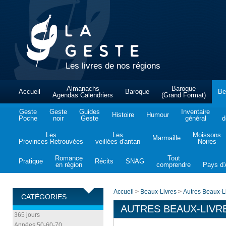
Les livres de nos régions
Almanachs
Baroque
Accueil
Baroque
Be
Agendas Calendriers
(Grand Format)
Geste
Geste
Guides
Inventaire
Histoire
Humour
Poche
noir
Geste
général
d
Les
Les
Moissons
Marmaille
Provinces Retrouvées
veillées d'antan
Noires
Romance
Tout
Pratique
Récits
SNAG
en région
comprendre
Pays d'A
Accueil
>
Beaux-Livres
>
Autres Beaux-L
CATÉGORIES
AUTRES BEAUX-LIVR
365 jours
Années 50-60-70