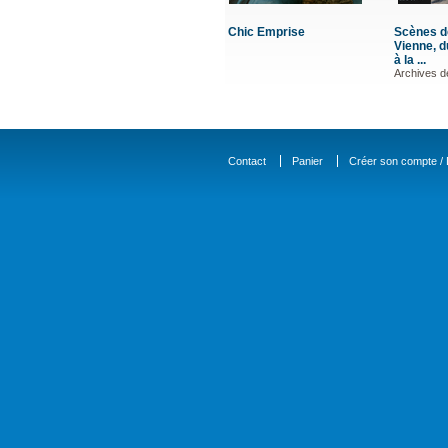
Scènes de justice en
La Pointe de Chassiron
Naufrages autour
Vienne, du Poitou médiéval
ABIT Dominique
d'Yeu (Tome II)
à la ...
COLLIN Pascal
Archives départementales de ...
Contact
Panier
Créer son compte / D