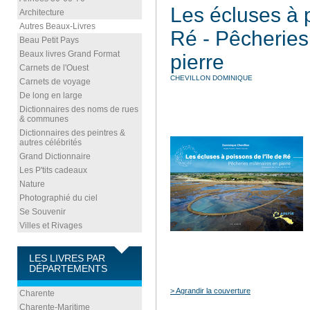
Les écluses à p
Architecture
Autres Beaux-Livres
Ré - Pêcheries
Beau Petit Pays
Beaux livres Grand Format
pierre
Carnets de l'Ouest
CHEVILLON DOMINIQUE
Carnets de voyage
De long en large
Dictionnaires des noms de rues
& communes
Dictionnaires des peintres &
autres célébrités
Grand Dictionnaire
Les P'tits cadeaux
Nature
Photographié du ciel
Se Souvenir
Villes et Rivages
LES LIVRES PAR
DÉPARTEMENTS
> Agrandir la couverture
Charente
Charente-Maritime