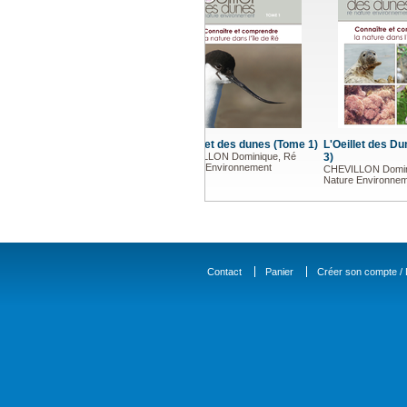
L'Oeillet des Dunes (Tome
Les éclu
3)
l'île de 
CHEVILLON Dominique, Ré
millénair
Nature Environnement
CHEVILLO
Contact
Panier
Créer son compte / D