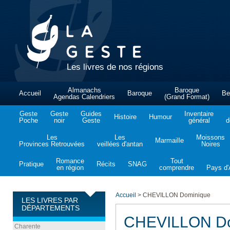
Les livres de nos régions
Almanachs
Baroque
Accueil
Baroque
Be
Agendas Calendriers
(Grand Format)
Geste
Geste
Guides
Inventaire
Histoire
Humour
Poche
noir
Geste
général
d
Les
Les
Moissons
Marmaille
Provinces Retrouvées
veillées d'antan
Noires
Romance
Tout
Pratique
Récits
SNAG
en région
comprendre
Pays d'A
Accueil
>
CHEVILLON Dominique
LES LIVRES PAR
DÉPARTEMENTS
CHEVILLON Do
Charente