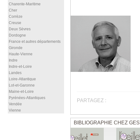
Charente-Maritime
Cher
Corrèze
Creuse
Deux Sèvres
Dordogne
France et autres départements
Gironde
Haute-Vienne
Indre
Indre-et-Loire
Landes
Loire-Atlantique
Lot-et-Garonne
Maine-et-Loire
Pyrénées-Atlantiques
PARTAGEZ :
Vendée
Vienne
BIBLIOGRAPHIE CHEZ GES