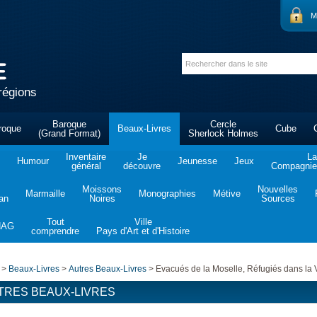
M
régions
Baroque
Cercle
roque
Beaux-Livres
Cube
(Grand Format)
Sherlock Holmes
Inventaire
Je
La
Humour
Jeunesse
Jeux
général
découvre
Compagnie 
Moissons
Nouvelles
Marmaille
Monographies
Métive
tan
Noires
Sources
Tout
Ville
NAG
comprendre
Pays d'Art et d'Histoire
>
Beaux-Livres
>
Autres Beaux-Livres
>
Evacués de la Moselle, Réfugiés dans la
TRES BEAUX-LIVRES