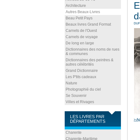
E
Architecture
Autres Beaux-Livres
d
Beau Petit Pays
DUF
Beaux livres Grand Format
Carnets de l'Ouest
Carnets de voyage
De long en large
Dictionnaires des noms de rues
& communes
Dictionnaires des peintres &
autres célébrités
Grand Dictionnaire
Les P'tits cadeaux
Nature
Photographié du ciel
Se Souvenir
Villes et Rivages
LES LIVRES PAR
> Ag
DÉPARTEMENTS
Charente
Charente-Maritime