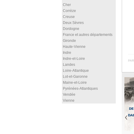
Cher
Corrèze
Creuse
Deux Sèvres
Dordogne
France et autres départements
Gironde
Haute-Vienne
Indre
Indre-et-Loire
PAR
Landes
Loire-Atlantique
Lot-et-Garonne
Maine-et-Loire
Pyrénées-Atlantiques
Vendée
Vienne