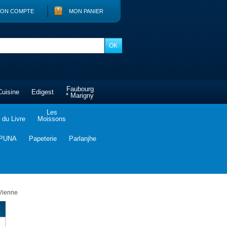
ON COMPTE
MON PANIER
Faubourg
Cuisine
Edigest
* Marigny
Les
du Livre
Moissons
PUNA
Papeterie
Parlanjhe
 Vienne