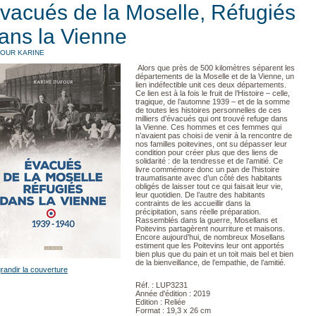
vacués de la Moselle, Réfugiés
ans la Vienne
OUR KARINE
Alors que près de 500 kilomètres séparent les
départements de la Moselle et de la Vienne, un
lien indéfectible unit ces deux départements.
Ce lien est à la fois le fruit de l’Histoire – celle,
tragique, de l’automne 1939 – et de la somme
de toutes les histoires personnelles de ces
milliers d’évacués qui ont trouvé refuge dans
la Vienne. Ces hommes et ces femmes qui
n’avaient pas choisi de venir à la rencontre de
nos familles poitevines, ont su dépasser leur
condition pour créer plus que des liens de
solidarité : de la tendresse et de l’amitié. Ce
livre commémore donc un pan de l’histoire
traumatisante avec d’un côté des habitants
obligés de laisser tout ce qui faisait leur vie,
leur quotidien. De l’autre des habitants
contraints de les accueillir dans la
précipitation, sans réelle préparation.
Rassemblés dans la guerre, Mosellans et
Poitevins partagèrent nourriture et maisons.
Encore aujourd’hui, de nombreux Mosellans
estiment que les Poitevins leur ont apportés
bien plus que du pain et un toit mais bel et bien
de la bienveillance, de l’empathie, de l’amitié.
randir la couverture
Réf. : LUP3231
Année d'édition : 2019
Edition : Reliée
Format : 19,3 x 26 cm