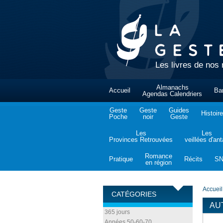
Les livres de nos 
Almanachs
Accueil
Ba
Agendas Calendriers
Geste
Geste
Guides
Histoire
Poche
noir
Geste
Les
Les
Provinces Retrouvées
veillées d'an
Romance
Pratique
Récits
S
en région
Accueil
CATÉGORIES
AU
365 jours
Années 50-60-70