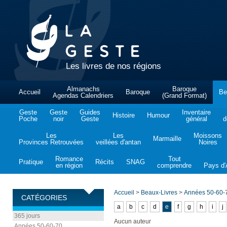
Les livres de nos régions
Almanachs
Baroque
Accueil
Baroque
Be
Agendas Calendriers
(Grand Format)
Geste
Geste
Guides
Inventaire
Histoire
Humour
Poche
noir
Geste
général
d
Les
Les
Moissons
Marmaille
Provinces Retrouvées
veillées d'antan
Noires
Romance
Tout
Pratique
Récits
SNAG
en région
comprendre
Pays d'A
Accueil
>
Beaux-Livres
>
Années 50-60-
CATÉGORIES
a
b
c
d
e
f
g
h
i
j
365 jours
Aucun auteur
Années 50-60-70