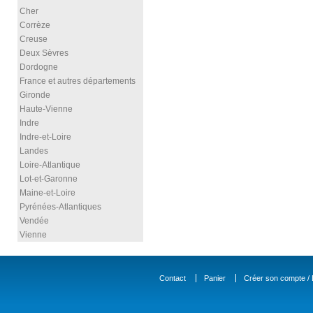
Cher
Corrèze
Creuse
Deux Sèvres
Dordogne
France et autres départements
Gironde
Haute-Vienne
Indre
Indre-et-Loire
Landes
Loire-Atlantique
Lot-et-Garonne
Maine-et-Loire
Pyrénées-Atlantiques
Vendée
Vienne
Contact
Panier
Créer son compte / D