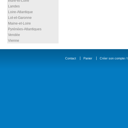
Indre-et-Loire
Landes
Loire-Atlantique
Lot-et-Garonne
Maine-et-Loire
Pyrénées-Atlantiques
Vendée
Vienne
Contact
Panier
Créer son compte / D