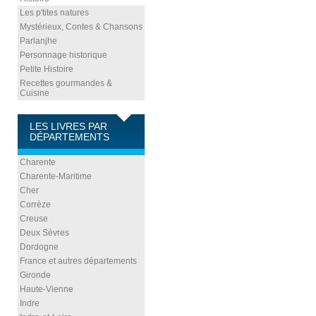
Les p'tites natures
Mystérieux, Contes & Chansons
Parlanjhe
Personnage historique
Petite Histoire
Recettes gourmandes &
Cuisine
LES LIVRES PAR
DÉPARTEMENTS
Charente
Charente-Maritime
Cher
Corrèze
Creuse
Deux Sèvres
Dordogne
France et autres départements
Gironde
Haute-Vienne
Indre