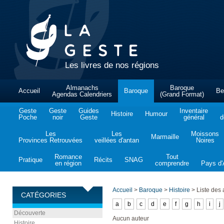
Les livres de nos régions
Almanachs
Baroque
Accueil
Baroque
Be
Agendas Calendriers
(Grand Format)
Geste
Geste
Guides
Inventaire
Histoire
Humour
Poche
noir
Geste
général
d
Les
Les
Moissons
Marmaille
Provinces Retrouvées
veillées d'antan
Noires
Romance
Tout
Pratique
Récits
SNAG
en région
comprendre
Pays d'A
Accueil
>
Baroque
>
Histoire
>
Liste des 
CATÉGORIES
a
b
c
d
e
f
g
h
i
j
Découverte
Aucun auteur
Histoire