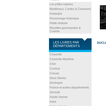
Les p'tites natures
Mystérieux, Contes & Chansons
Parlanjhe
Personnage historique
Petite Histoire
Recettes gourmandes &
Cuisine
LES LIVRES PAR
DUCLU
DÉPARTEMENTS
Charente
Charente-Maritime
Cher
Corrèze
Creuse
Deux Sèvres
Dordogne
France et autres départements
Gironde
Haute-Vienne
Indre