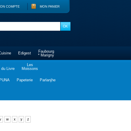
ON COMPTE
MON PANIER
Faubourg
Cuisine
Edigest
* Marigny
Les
du Livre
Moissons
PUNA
Papeterie
Parlanjhe
v
w
x
y
z