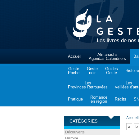
Les livres de nos 
Almanachs
Accueil
Ba
Agendas Calendriers
Geste
Geste
Guides
Histoire
Poche
noir
Geste
Les
Les
Provinces Retrouvées
veillées d'an
Romance
Pratique
Récits
S
en région
Accueil
CATÉGORIES
a
b
Découverte
Histoire