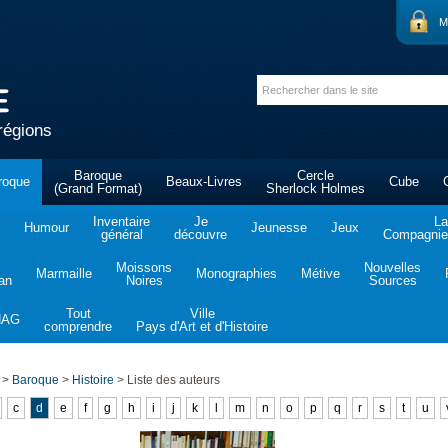
M
régions
Baroque
Cercle
roque
Beaux-Livres
Cube
(Grand Format)
Sherlock Holmes
Inventaire
Je
La
Humour
Jeunesse
Jeux
général
découvre
Compagnie 
Moissons
Nouvelles
Marmaille
Monographies
Métive
tan
Noires
Sources
Tout
Ville
NAG
comprendre
Pays d'Art et d'Histoire
>
Baroque
>
Histoire
>
Liste des auteurs
c
d
e
f
g
h
i
j
k
l
m
n
o
p
q
r
s
t
u