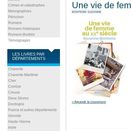
Une vie de fe
Crimes et catastrophes
Monographies
BONTEMS SUZANNE
Pérochon
Romans
Romans historiques
Romans illustrés
Témoignages
LES LIVRES PAR
DÉPARTEMENTS
Charente
Charente-Maritime
Cher
Corrèze
Creuse
Deux Sèvres
> Agrandir la couverture
Dordogne
France et autres départements
Gironde
Haute-Vienne
Indre