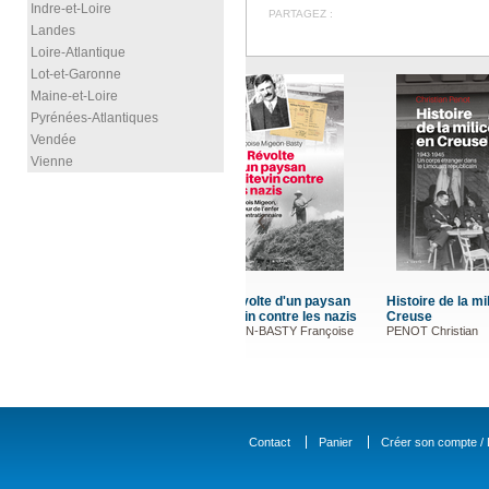
Indre-et-Loire
PARTAGEZ :
Landes
Loire-Atlantique
Lot-et-Garonne
Maine-et-Loire
Pyrénées-Atlantiques
Vendée
Vienne
paysan
Histoire de la milice en
Mémoires d'un officier de
Mémoire
es nazis
Creuse
marine négrier
de coeur
ançoise
PENOT Christian
Adam Mic
Contact
Panier
Créer son compte / D