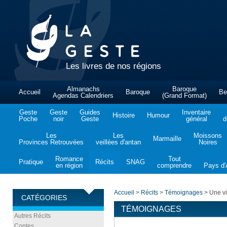
Les livres de nos régions
Almanachs
Baroque
Accueil
Baroque
Be
Agendas Calendriers
(Grand Format)
Geste
Geste
Guides
Inventaire
Histoire
Humour
Poche
noir
Geste
général
d
Les
Les
Moissons
Marmaille
Provinces Retrouvées
veillées d'antan
Noires
Romance
Tout
Pratique
Récits
SNAG
en région
comprendre
Pays d'A
Accueil
>
Récits
>
Témoignages
>
Une vi
CATÉGORIES
TÉMOIGNAGES
Autres Récits
Contes