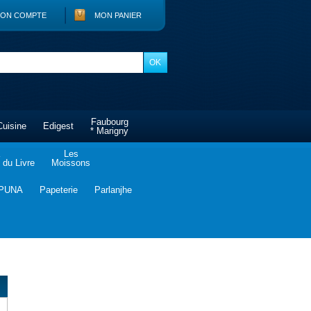
ON COMPTE
MON PANIER
Faubourg
Cuisine
Edigest
* Marigny
Les
du Livre
Moissons
PUNA
Papeterie
Parlanjhe