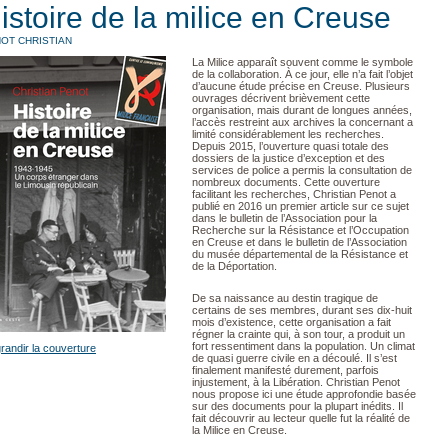
istoire de la milice en Creuse
OT CHRISTIAN
La Milice apparaît souvent comme le symbole
de la collaboration. À ce jour, elle n’a fait l’objet
d’aucune étude précise en Creuse. Plusieurs
ouvrages décrivent brièvement cette
organisation, mais durant de longues années,
l’accès restreint aux archives la concernant a
limité considérablement les recherches.
Depuis 2015, l’ouverture quasi totale des
dossiers de la justice d’exception et des
services de police a permis la consultation de
nombreux documents. Cette ouverture
facilitant les recherches, Christian Penot a
publié en 2016 un premier article sur ce sujet
dans le bulletin de l’Association pour la
Recherche sur la Résistance et l’Occupation
en Creuse et dans le bulletin de l’Association
du musée départemental de la Résistance et
de la Déportation.
De sa naissance au destin tragique de
certains de ses membres, durant ses dix-huit
mois d’existence, cette organisation a fait
régner la crainte qui, à son tour, a produit un
fort ressentiment dans la population. Un climat
randir la couverture
de quasi guerre civile en a découlé. Il s’est
finalement manifesté durement, parfois
injustement, à la Libération. Christian Penot
nous propose ici une étude approfondie basée
sur des documents pour la plupart inédits. Il
fait découvrir au lecteur quelle fut la réalité de
la Milice en Creuse.