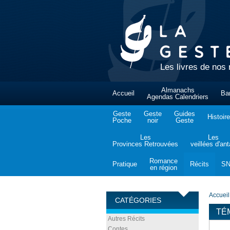
Les livres de nos 
Almanachs
Accueil
Ba
Agendas Calendriers
Geste
Geste
Guides
Histoire
Poche
noir
Geste
Les
Les
Provinces Retrouvées
veillées d'an
Romance
Pratique
Récits
S
en région
Accueil
CATÉGORIES
TÉ
Autres Récits
Contes