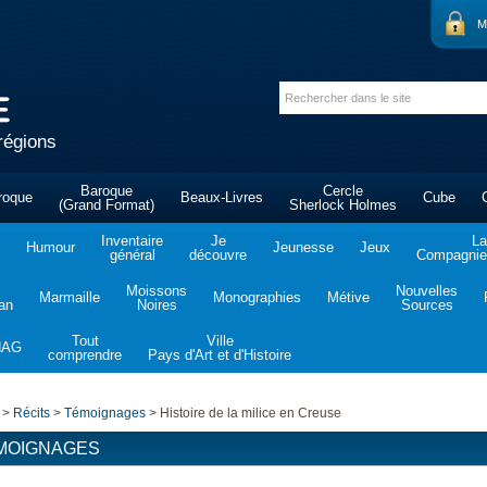
M
régions
Baroque
Cercle
roque
Beaux-Livres
Cube
(Grand Format)
Sherlock Holmes
Inventaire
Je
La
Humour
Jeunesse
Jeux
général
découvre
Compagnie 
Moissons
Nouvelles
Marmaille
Monographies
Métive
tan
Noires
Sources
Tout
Ville
NAG
comprendre
Pays d'Art et d'Histoire
>
Récits
>
Témoignages
>
Histoire de la milice en Creuse
MOIGNAGES