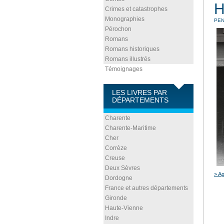
H
Crimes et catastrophes
Monographies
PEN
Pérochon
Romans
Romans historiques
Romans illustrés
Témoignages
LES LIVRES PAR
DÉPARTEMENTS
Charente
Charente-Maritime
Cher
Corrèze
Creuse
Deux Sèvres
> Ag
Dordogne
France et autres départements
Gironde
Haute-Vienne
Indre