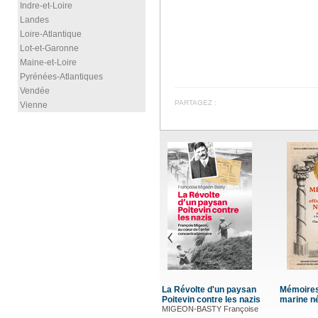
Indre-et-Loire
Landes
Loire-Atlantique
Lot-et-Garonne
Maine-et-Loire
Pyrénées-Atlantiques
Vendée
PARTAGEZ :
Vienne
e d'un paysan
Mémoires d'un officier de
Histoire de la milice en
ontre les nazis
marine négrier
Creuse
d
STY Françoise
PENOT Christian
A