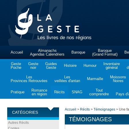
Les livres de nos régions
Almanachs
Baroque
Accueil
Baroque
Be
Agendas Calendriers
(Grand Format)
Geste
Geste
Guides
Inventaire
Histoire
Humour
Poche
noir
Geste
général
d
Les
Les
Moissons
Marmaille
Provinces Retrouvées
veillées d'antan
Noires
Romance
Tout
Pratique
Récits
SNAG
en région
comprendre
Pays d'A
Accueil
>
Récits
>
Témoignages
>
Une fa
CATÉGORIES
TÉMOIGNAGES
Autres Récits
Contes