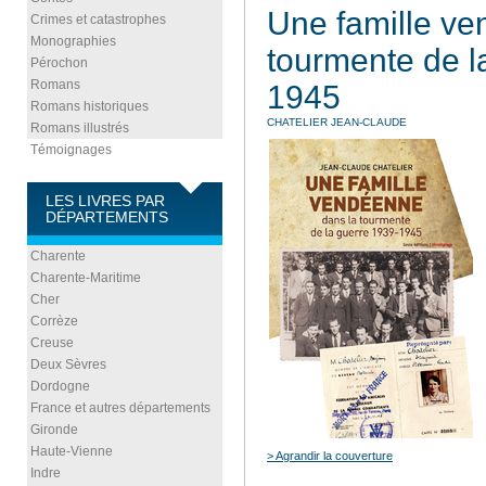
Une famille ve
Crimes et catastrophes
Monographies
tourmente de l
Pérochon
Romans
1945
Romans historiques
CHATELIER JEAN-CLAUDE
Romans illustrés
Témoignages
LES LIVRES PAR
DÉPARTEMENTS
Charente
Charente-Maritime
Cher
Corrèze
Creuse
Deux Sèvres
Dordogne
France et autres départements
Gironde
Haute-Vienne
> Agrandir la couverture
Indre