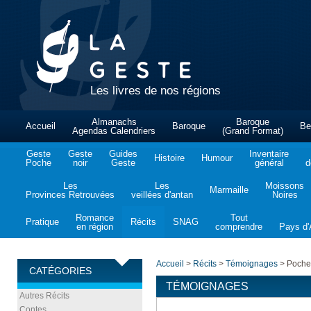
Les livres de nos régions
Almanachs
Baroque
Accueil
Baroque
Be
Agendas Calendriers
(Grand Format)
Geste
Geste
Guides
Inventaire
Histoire
Humour
Poche
noir
Geste
général
d
Les
Les
Moissons
Marmaille
Provinces Retrouvées
veillées d'antan
Noires
Romance
Tout
Pratique
Récits
SNAG
en région
comprendre
Pays d'A
Accueil
>
Récits
>
Témoignages
>
Poche 
CATÉGORIES
TÉMOIGNAGES
Autres Récits
Contes