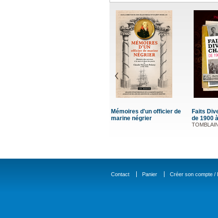
s Divers en Charente,
Mémoires d'un Cognaçais
Histoire de la milice en
900 à nos jours
de coeur et d'action
Creuse
LAINE Philippe
Adam Michel
PENOT Christian
Contact
Panier
Créer son compte / D