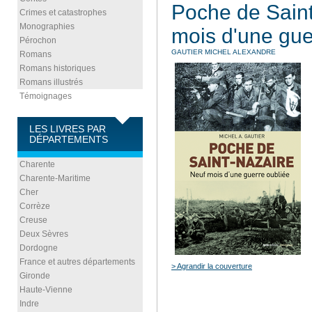
Poche de Saint
Crimes et catastrophes
Monographies
mois d'une gue
Pérochon
GAUTIER MICHEL ALEXANDRE
Romans
Romans historiques
Romans illustrés
Témoignages
LES LIVRES PAR
DÉPARTEMENTS
Charente
Charente-Maritime
Cher
Corrèze
Creuse
Deux Sèvres
Dordogne
France et autres départements
> Agrandir la couverture
Gironde
Haute-Vienne
Indre