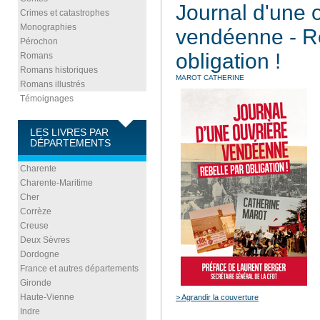
Journal d'une 
Crimes et catastrophes
Monographies
vendéenne - R
Pérochon
obligation !
Romans
Romans historiques
MAROT CATHERINE
Romans illustrés
Témoignages
LES LIVRES PAR
DÉPARTEMENTS
Charente
Charente-Maritime
Cher
Corrèze
Creuse
Deux Sèvres
Dordogne
France et autres départements
Gironde
Haute-Vienne
> Agrandir la couverture
Indre