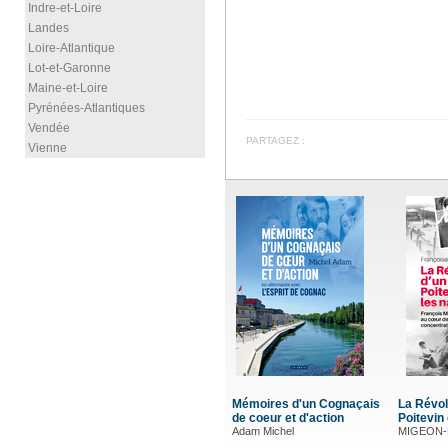
Indre-et-Loire
Landes
Loire-Atlantique
Lot-et-Garonne
Maine-et-Loire
Pyrénées-Atlantiques
Vendée
PARTAGEZ :
Vienne
La Révolte d'un paysan
Mémoires 
Poitevin contre les nazis
marine né
MIGEON-BASTY Françoise