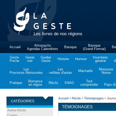
Les livres de nos régions
Almanachs
Baroque
Accueil
Baroque
Be
Agendas Calendriers
(Grand Format)
Geste
Geste
Guides
Inventaire
Histoire
Humour
Poche
noir
Geste
général
d
Les
Les
Moissons
Marmaille
Provinces Retrouvées
veillées d'antan
Noires
Romance
Tout
Pratique
Récits
SNAG
en région
comprendre
Pays d'A
Accueil
>
Récits
>
Témoignages
>
Journa
CATÉGORIES
TÉMOIGNAGES
Autres Récits
Contes