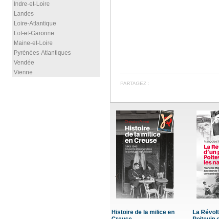
Indre-et-Loire
Landes
Loire-Atlantique
Lot-et-Garonne
Maine-et-Loire
Pyrénées-Atlantiques
Vendée
Vienne
PARTAGEZ :
évolte d'un paysan
Mémoires d'un Cognaçais
Mémoires d'un officier d