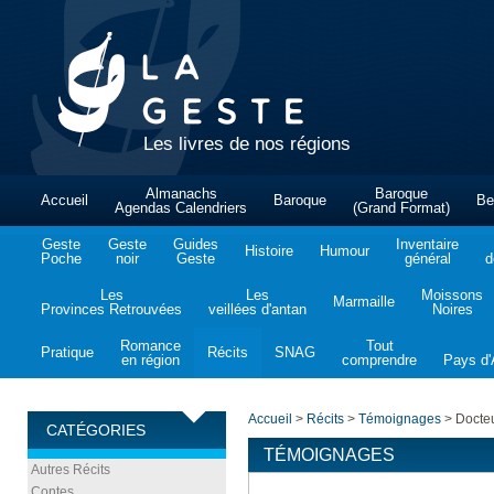
Les livres de nos régions
Almanachs
Baroque
Accueil
Baroque
Be
Agendas Calendriers
(Grand Format)
Geste
Geste
Guides
Inventaire
Histoire
Humour
Poche
noir
Geste
général
d
Les
Les
Moissons
Marmaille
Provinces Retrouvées
veillées d'antan
Noires
Romance
Tout
Pratique
Récits
SNAG
en région
comprendre
Pays d'A
Accueil
>
Récits
>
Témoignages
>
Docteu
CATÉGORIES
TÉMOIGNAGES
Autres Récits
Contes