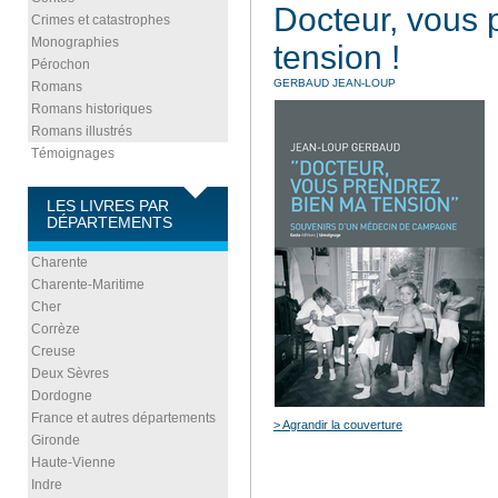
Docteur, vous 
Crimes et catastrophes
Monographies
tension !
Pérochon
GERBAUD JEAN-LOUP
Romans
Romans historiques
Romans illustrés
Témoignages
LES LIVRES PAR
DÉPARTEMENTS
Charente
Charente-Maritime
Cher
Corrèze
Creuse
Deux Sèvres
Dordogne
France et autres départements
> Agrandir la couverture
Gironde
Haute-Vienne
Indre