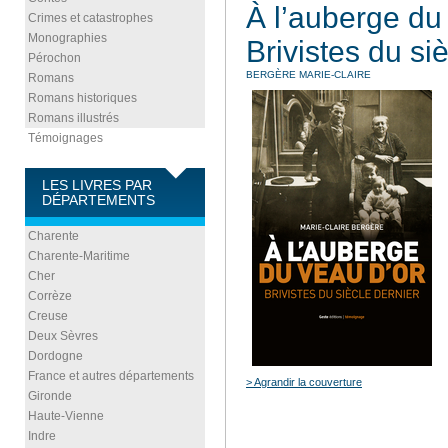
À l’auberge du
Crimes et catastrophes
Monographies
Brivistes du si
Pérochon
BERGÈRE MARIE-CLAIRE
Romans
Romans historiques
Romans illustrés
Témoignages
LES LIVRES PAR
DÉPARTEMENTS
Charente
Charente-Maritime
Cher
Corrèze
Creuse
Deux Sèvres
Dordogne
France et autres départements
> Agrandir la couverture
Gironde
Haute-Vienne
Indre