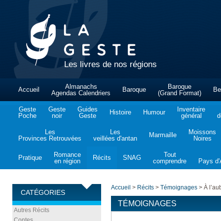
Les livres de nos régions
Almanachs
Baroque
Accueil
Baroque
Be
Agendas Calendriers
(Grand Format)
Geste
Geste
Guides
Inventaire
Histoire
Humour
Poche
noir
Geste
général
d
Les
Les
Moissons
Marmaille
Provinces Retrouvées
veillées d'antan
Noires
Romance
Tout
Pratique
Récits
SNAG
en région
comprendre
Pays d'A
Accueil
>
Récits
>
Témoignages
>
À l’aub
CATÉGORIES
TÉMOIGNAGES
Autres Récits
Contes