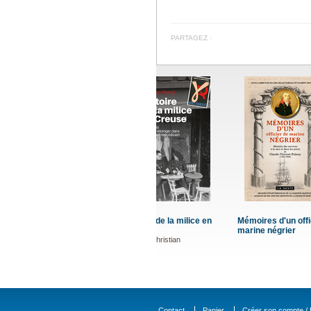
PARTAGEZ :
Mémoires d'un officier de
La Révol
marine négrier
Poitevin 
MIGEON-B
Contact
Panier
Créer son compte / D