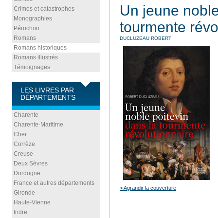
Un jeune noble
Crimes et catastrophes
Monographies
tourmente révo
Pérochon
Romans
DUCLUZEAU ROBERT
Romans historiques
Romans illustrés
Témoignages
LES LIVRES PAR
DÉPARTEMENTS
Charente
Charente-Maritime
Cher
Corrèze
Creuse
Deux Sèvres
Dordogne
France et autres départements
> Agrandir la couverture
Gironde
Haute-Vienne
Indre