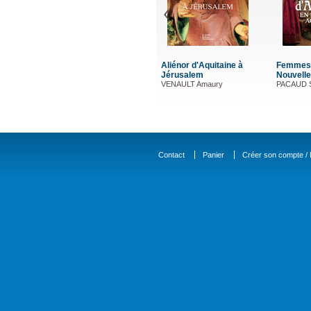
Aliénor d'Aquitaine à
Femmes d
Jérusalem
Nouvelle-
VENAULT Amaury
PACAUD S
Contact
Panier
Créer son compte / D