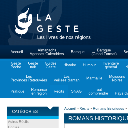
Les livres de nos régions
Almanachs
Baroque
Accueil
Baroque
Be
Agendas Calendriers
(Grand Format)
Geste
Geste
Guides
Inventaire
Histoire
Humour
Poche
noir
Geste
général
d
Les
Les
Moissons
Marmaille
Provinces Retrouvées
veillées d'antan
Noires
Romance
Tout
Pratique
Récits
SNAG
en région
comprendre
Pays d'A
Accueil
>
Récits
>
Romans historiques
>
CATÉGORIES
ROMANS HISTORIQU
Autres Récits
Contes